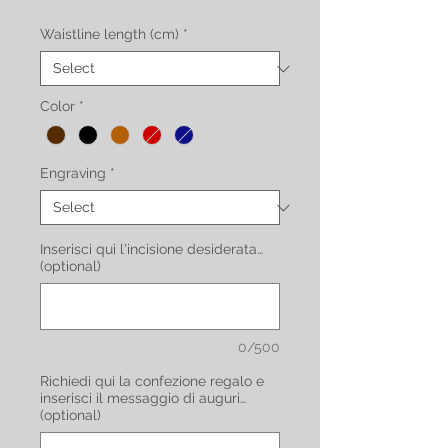
Waistline length (cm)
*
Color
*
Engraving
*
Inserisci qui l'incisione desiderata…
(optional)
0/500
Richiedi qui la confezione regalo e
inserisci il messaggio di auguri…
(optional)