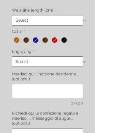
Waistline length (cm)
*
Color
*
Engraving
*
Inserisci qui l'incisione desiderata…
(optional)
0/500
Richiedi qui la confezione regalo e
inserisci il messaggio di auguri…
(optional)