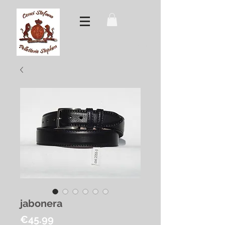
Log In
jabonera
Price
€45.99