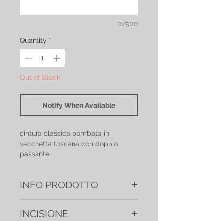
0/500
Quantity
*
Out of Stock
Notify When Available
cintura classica bombata in
vacchetta toscana con doppio
passante
INFO PRODOTTO
Altezza: 4 cm
INCISIONE
Fibbia in ottone argento america